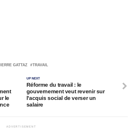
IERRE GATTAZ
TRAVAIL
UP NEXT
Réforme du travail : le
ement
gouvernement veut revenir sur
r le
l’acquis social de verser un
ance
salaire
ADVERTISEMENT