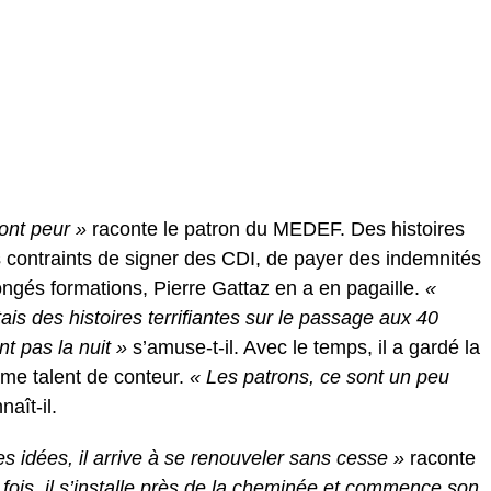
font peur »
raconte le patron du MEDEF. Des histoires
 contraints de signer des CDI, de payer des indemnités
ngés formations, Pierre Gattaz en a en pagaille.
«
tais des histoires terrifiantes sur le passage aux 40
t pas la nuit »
s’amuse-t-il. Avec le temps, il a gardé la
me talent de conteur.
« Les patrons, ce sont un peu
aît-il.
es idées, il arrive à se renouveler sans cesse »
raconte
is, il s’installe près de la cheminée et commence son