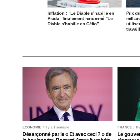
Inflation : “Le Diable s’habille en
Prix d
Prada” finalement renommé “Le
milliar
Diable s’habille en Célio”
utilise
travail
ECONOMIE
Il y a 1 semaine
FRANCE
Il
Désarçonné par le « Et avec ceci ? » de
Le gouver