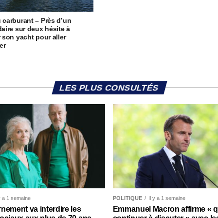
u carburant – Près d’un
daire sur deux hésite à
r son yacht pour aller
ler
LES PLUS CONSULTÉS
 y a 1 semaine
POLITIQUE
Il y a 1 semaine
nement va interdire les
Emmanuel Macron affirme « qu’