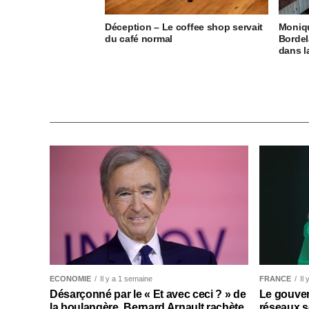
Déception – Le coffee shop servait
Moniq
du café normal
Bordel
dans 
ECONOMIE
Il y a 1 semaine
FRANCE
Il
Désarçonné par le « Et avec ceci ? » de
Le gouver
la boulangère, Bernard Arnault rachète
réseaux s