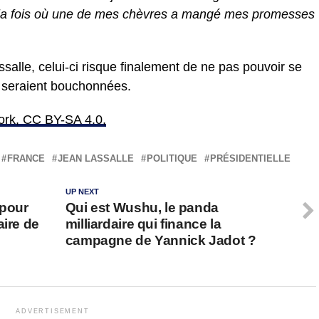
r la fois où une de mes chèvres a mangé mes promesses
alle, celui-ci risque finalement de ne pas pouvoir se
es seraient bouchonnées.
ork, CC BY-SA 4.0,
FRANCE
JEAN LASSALLE
POLITIQUE
PRÉSIDENTIELLE
UP NEXT
 pour
Qui est Wushu, le panda
aire de
milliardaire qui finance la
u
campagne de Yannick Jadot ?
ADVERTISEMENT