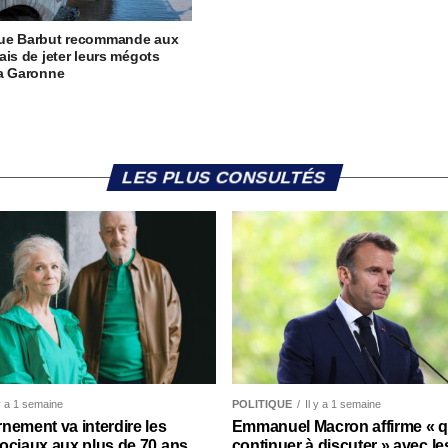
ue Barbut recommande aux
ais de jeter leurs mégots
la Garonne
LES PLUS CONSULTÉS
 y a 1 semaine
POLITIQUE
Il y a 1 semaine
nement va interdire les
Emmanuel Macron affirme « qu’
ociaux aux plus de 70 ans
continuer à discuter » avec le