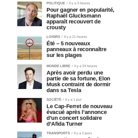
POLITIQUE
Il y a 3 heures
Pour gagner en popularité,
Raphaël Glucksmann
apparaît recouvert de
crousty
LOISIRS
Il y a 21 heures
Été – 5 nouveaux
panneaux à reconnaître
sur les plages
MONDE LIBRE
Il y a 24 heures
Après avoir perdu une
partie de sa fortune, Elon
Musk contraint de dormir
dans sa Tesla
SOCIÉTÉ
Il y a 1 jour
Le Cap-Ferret de nouveau
évacué après l’annonce
d’un concert solidaire
d’Afida Turner
TRANSPORTS
Il y a 2 jours