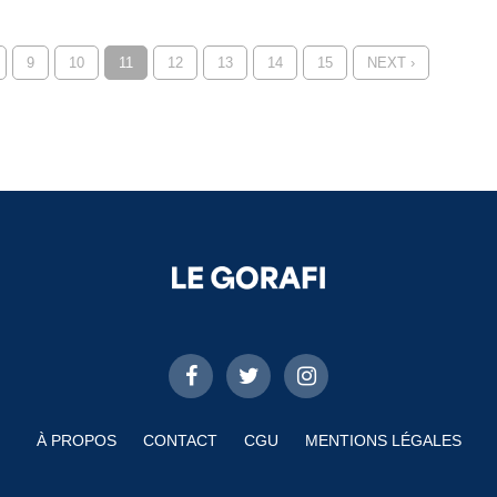
9
10
11
12
13
14
15
NEXT ›
À PROPOS
CONTACT
CGU
MENTIONS LÉGALES