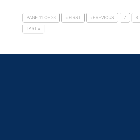
PAGE 11 OF 28
« FIRST
‹ PREVIOUS
7
8
LAST »