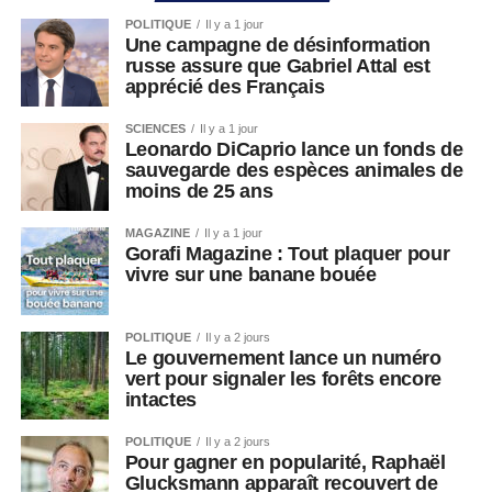
POLITIQUE
Il y a 1 jour
Une campagne de désinformation
russe assure que Gabriel Attal est
apprécié des Français
SCIENCES
Il y a 1 jour
Leonardo DiCaprio lance un fonds de
sauvegarde des espèces animales de
moins de 25 ans
MAGAZINE
Il y a 1 jour
Gorafi Magazine : Tout plaquer pour
vivre sur une banane bouée
POLITIQUE
Il y a 2 jours
Le gouvernement lance un numéro
vert pour signaler les forêts encore
intactes
POLITIQUE
Il y a 2 jours
Pour gagner en popularité, Raphaël
Glucksmann apparaît recouvert de