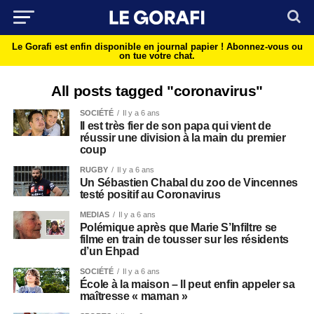
Le Gorafi est enfin disponible en journal papier !
Abonnez-vous ou
on tue votre chat.
All posts tagged "coronavirus"
SOCIÉTÉ
Il y a 6 ans
Il est très fier de son papa qui vient de
réussir une division à la main du premier
coup
RUGBY
Il y a 6 ans
Un Sébastien Chabal du zoo de Vincennes
testé positif au Coronavirus
MEDIAS
Il y a 6 ans
Polémique après que Marie S’Infiltre se
filme en train de tousser sur les résidents
d’un Ehpad
SOCIÉTÉ
Il y a 6 ans
École à la maison – Il peut enfin appeler sa
maîtresse « maman »