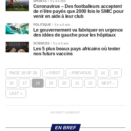
SPORTS
Il y a 6 ans
Coronavirus – Des footballeurs acceptent
de n’être payés que 2000 fois le SMIC pour
venir en aide à leur club
POLITIQUE
Il y a 6 ans
Le gouvernement va fabriquer en urgence
des idées de gauche pour les hôpitaux
SCIENCES
Il y a 6 ans
Les 5 plus beaux pays africains où tester
nos futurs vaccins
PAGE 18 OF 28
« FIRST
‹ PREVIOUS
14
15
16
17
18
19
20
21
22
NEXT ›
LAST »
ADVERTISEMENT
EN BREF