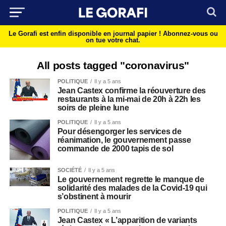
Le Gorafi est enfin disponible en journal papier !
Abonnez-vous ou
on tue votre chat.
All posts tagged "coronavirus"
POLITIQUE
Il y a 5 ans
Jean Castex confirme la réouverture des
restaurants à la mi-mai de 20h à 22h les
soirs de pleine lune
POLITIQUE
Il y a 5 ans
Pour désengorger les services de
réanimation, le gouvernement passe
commande de 2000 tapis de sol
SOCIÉTÉ
Il y a 5 ans
Le gouvernement regrette le manque de
solidarité des malades de la Covid-19 qui
s’obstinent à mourir
POLITIQUE
Il y a 5 ans
Jean Castex « L’apparition de variants