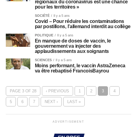
régionaux du coronavirus est une chance
pour les territoires »
SOCIÉTÉ
Il y a 5 ans
Covid – Pour réduire les contaminations
par postillons, l’allemand interdit au collège
POLITIQUE
Il y a 5 ans
En manque de doses de vaccin, le
gouvernement va injecter des
applaudissements aux soignants
SCIENCES
Il y a 5 ans
Moins performant, le vaccin AstraZeneca
va être rebaptisé FrancoisBayrou
PAGE 3 OF 28
‹ PREVIOUS
1
2
3
4
5
6
7
NEXT ›
LAST »
ADVERTISEMENT