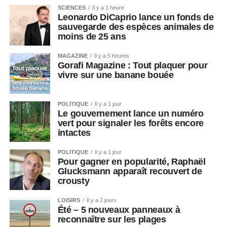
SCIENCES
Il y a 1 heure
Leonardo DiCaprio lance un fonds de
sauvegarde des espèces animales de
moins de 25 ans
MAGAZINE
Il y a 5 heures
Gorafi Magazine : Tout plaquer pour
vivre sur une banane bouée
POLITIQUE
Il y a 1 jour
Le gouvernement lance un numéro
vert pour signaler les forêts encore
intactes
POLITIQUE
Il y a 1 jour
Pour gagner en popularité, Raphaël
Glucksmann apparaît recouvert de
crousty
LOISIRS
Il y a 2 jours
Été – 5 nouveaux panneaux à
reconnaître sur les plages