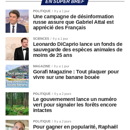
EN SUPER BREF
POLITIQUE
Il y a 1 jour
Une campagne de désinformation
russe assure que Gabriel Attal est
apprécié des Français
SCIENCES
Il y a 1 jour
Leonardo DiCaprio lance un fonds de
sauvegarde des espèces animales de
moins de 25 ans
MAGAZINE
Il y a 1 jour
Gorafi Magazine : Tout plaquer pour
vivre sur une banane bouée
POLITIQUE
Il y a 2 jours
Le gouvernement lance un numéro
vert pour signaler les forêts encore
intactes
POLITIQUE
Il y a 2 jours
Pour gagner en popularité, Raphaël