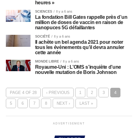
heures »
SCIENCES
Il y a 6 ans
La fondation Bill Gates rappelle près d’un
million de doses de vaccin en raison de
nanopuces 5G défaillantes
SOCIÉTÉ
Il y a 6 ans
Il achète un bel agenda 2021 pour noter
tous les évènements qu’il devra annuler
cette année
MONDE LIBRE
Il y a 6 ans
Royaume-Uni : L’OMS s’inquiète d’une
nouvelle mutation de Boris Johnson
PAGE 4 OF 28
‹ PREVIOUS
1
2
3
4
5
6
7
8
NEXT ›
LAST »
ADVERTISEMENT