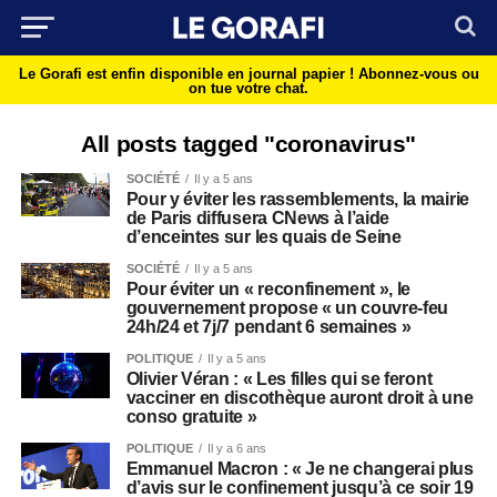
Le Gorafi est enfin disponible en journal papier !
Abonnez-vous ou
on tue votre chat.
All posts tagged "coronavirus"
SOCIÉTÉ
Il y a 5 ans
Pour y éviter les rassemblements, la mairie
de Paris diffusera CNews à l’aide
d’enceintes sur les quais de Seine
SOCIÉTÉ
Il y a 5 ans
Pour éviter un « reconfinement », le
gouvernement propose « un couvre-feu
24h/24 et 7j/7 pendant 6 semaines »
POLITIQUE
Il y a 5 ans
Olivier Véran : « Les filles qui se feront
vacciner en discothèque auront droit à une
conso gratuite »
POLITIQUE
Il y a 6 ans
Emmanuel Macron : « Je ne changerai plus
d’avis sur le confinement jusqu’à ce soir 19