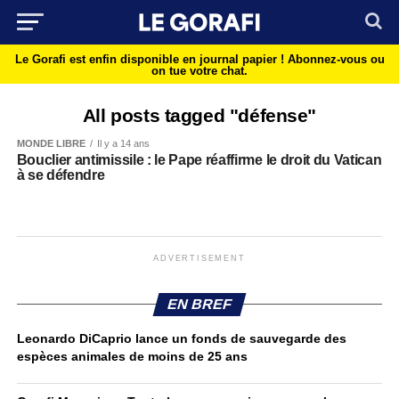
Le Gorafi est enfin disponible en journal papier !
Abonnez-vous ou
on tue votre chat.
All posts tagged "défense"
MONDE LIBRE
Il y a 14 ans
Bouclier antimissile : le Pape réaffirme le droit du Vatican
à se défendre
ADVERTISEMENT
EN BREF
Leonardo DiCaprio lance un fonds de sauvegarde des
espèces animales de moins de 25 ans