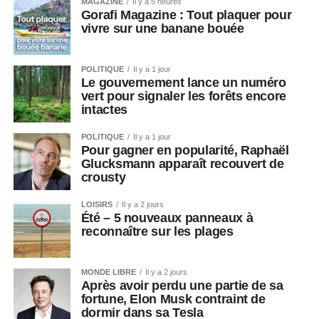
MAGAZINE
Il y a 5 heures
Gorafi Magazine : Tout plaquer pour
vivre sur une banane bouée
POLITIQUE
Il y a 1 jour
Le gouvernement lance un numéro
vert pour signaler les forêts encore
intactes
POLITIQUE
Il y a 1 jour
Pour gagner en popularité, Raphaël
Glucksmann apparaît recouvert de
crousty
LOISIRS
Il y a 2 jours
Été – 5 nouveaux panneaux à
reconnaître sur les plages
MONDE LIBRE
Il y a 2 jours
Après avoir perdu une partie de sa
fortune, Elon Musk contraint de
dormir dans sa Tesla