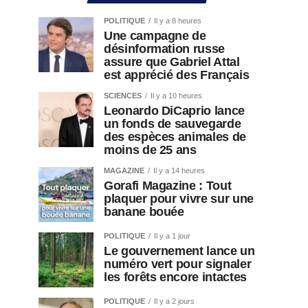
POLITIQUE
Il y a 8 heures
Une campagne de
désinformation russe
assure que Gabriel Attal
est apprécié des Français
SCIENCES
Il y a 10 heures
Leonardo DiCaprio lance
un fonds de sauvegarde
des espèces animales de
moins de 25 ans
MAGAZINE
Il y a 14 heures
Gorafi Magazine : Tout
plaquer pour vivre sur une
banane bouée
POLITIQUE
Il y a 1 jour
Le gouvernement lance un
numéro vert pour signaler
les forêts encore intactes
POLITIQUE
Il y a 2 jours