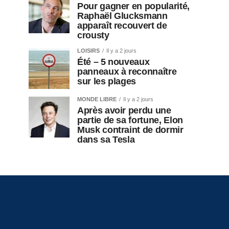
Pour gagner en popularité,
Raphaël Glucksmann
apparaît recouvert de
crousty
LOISIRS
Il y a 2 jours
Été – 5 nouveaux
panneaux à reconnaître
sur les plages
MONDE LIBRE
Il y a 2 jours
Après avoir perdu une
partie de sa fortune, Elon
Musk contraint de dormir
dans sa Tesla