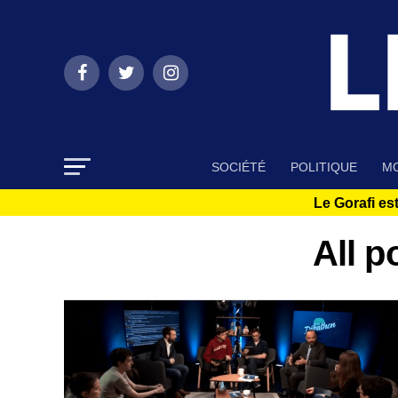
SOCIÉTÉ
POLITIQUE
MO
Le Gorafi est
All p