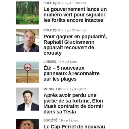
POLITIQUE
Il y a 19 heures
Le gouvernement lance un
numéro vert pour signaler
les forêts encore intactes
POLITIQUE
Il y a 24 heures
Pour gagner en popularité,
Raphaël Glucksmann
apparaît recouvert de
crousty
LOISIRS
Il y a 2 jours
Été – 5 nouveaux
panneaux à reconnaître
sur les plages
MONDE LIBRE
Il y a 2 jours
Après avoir perdu une
partie de sa fortune, Elon
Musk contraint de dormir
dans sa Tesla
SOCIÉTÉ
Il y a 2 jours
Le Cap-Ferret de nouveau