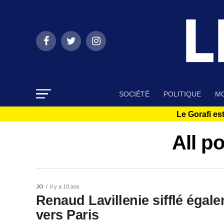
SOCIÉTÉ
POLITIQUE
MO
Le Gorafi est
All p
JO
Il y a 10 ans
Renaud Lavillenie sifflé égale
vers Paris