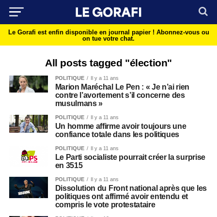
Le Gorafi est enfin disponible en journal papier !
Abonnez-vous ou
on tue votre chat.
All posts tagged "élection"
POLITIQUE
Il y a 11 ans
Marion Maréchal Le Pen : « Je n’ai rien
contre l’avortement s’il concerne des
musulmans »
POLITIQUE
Il y a 11 ans
Un homme affirme avoir toujours une
confiance totale dans les politiques
POLITIQUE
Il y a 11 ans
Le Parti socialiste pourrait créer la surprise
en 3515
POLITIQUE
Il y a 11 ans
Dissolution du Front national après que les
politiques ont affirmé avoir entendu et
compris le vote protestataire