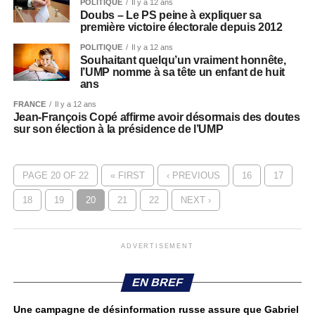
POLITIQUE
Il y a 12 ans
Doubs – Le PS peine à expliquer sa
première victoire électorale depuis 2012
POLITIQUE
Il y a 12 ans
Souhaitant quelqu’un vraiment honnête,
l’UMP nomme à sa tête un enfant de huit
ans
FRANCE
Il y a 12 ans
Jean-François Copé affirme avoir désormais des doutes
sur son élection à la présidence de l’UMP
PAGE 20 OF 22
« FIRST
‹ PREVIOUS
16
17
18
19
20
21
22
NEXT ›
ADVERTISEMENT
EN BREF
Une campagne de désinformation russe assure que Gabriel