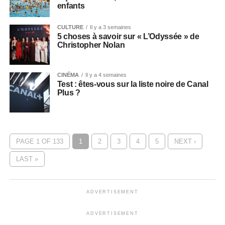
enfants
CULTURE
Il y a 3 semaines
5 choses à savoir sur « L’Odyssée » de
Christopher Nolan
CINÉMA
Il y a 4 semaines
Test : êtes-vous sur la liste noire de Canal
Plus ?
PAGE 1 OF 133
1
2
3
4
5
NEXT ›
LAST »
ADVERTISEMENT
ADVERTISEMENT