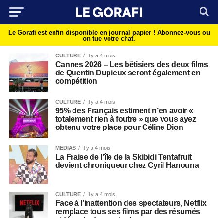
Le Gorafi est enfin disponible en journal papier !
Abonnez-vous ou
on tue votre chat.
CULTURE
Il y a 4 mois
Cannes 2026 – Les bêtisiers des deux films
de Quentin Dupieux seront également en
compétition
CULTURE
Il y a 4 mois
95% des Français estiment n’en avoir «
totalement rien à foutre » que vous ayez
obtenu votre place pour Céline Dion
MEDIAS
Il y a 4 mois
La Fraise de l’île de la Skibidi Tentafruit
devient chroniqueur chez Cyril Hanouna
CULTURE
Il y a 4 mois
Face à l’inattention des spectateurs, Netflix
remplace tous ses films par des résumés