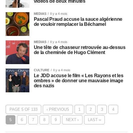
vidéos de deux minutes
MEDIAS
Il y a 4 mois
Pascal Praud accuse la sauce algérienne
de vouloir remplacer la Béchamel
MEDIAS
Il y a 4 mois
Une tête de chasseur retrouvée au-dessus
de la cheminée de Hugo Clément
CULTURE
Il y a 4 mois
Le JDD accuse le film « Les Rayons et les
ombres » de donner une mauvaise image
des nazis
PAGE 5 OF 133
‹ PREVIOUS
1
2
3
4
5
6
7
8
9
NEXT ›
LAST »