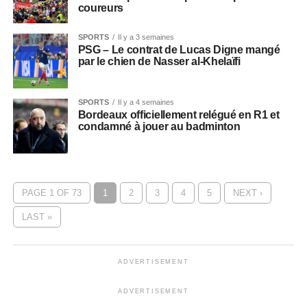
coureurs
SPORTS
Il y a 3 semaines
PSG – Le contrat de Lucas Digne mangé
par le chien de Nasser al-Khelaïfi
SPORTS
Il y a 4 semaines
Bordeaux officiellement relégué en R1 et
condamné à jouer au badminton
PAGE 1 OF 73
1
2
3
4
5
NEXT ›
LAST »
ADVERTISEMENT
ADVERTISEMENT