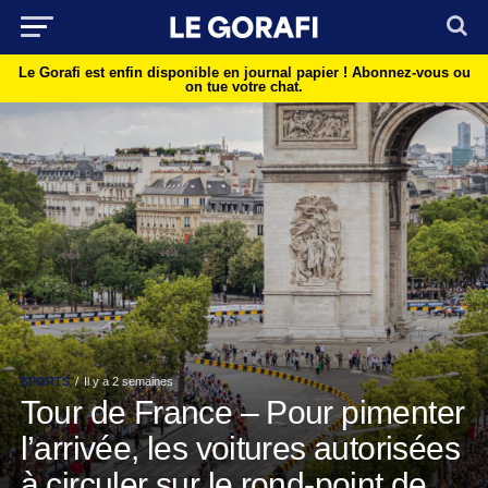
Le Gorafi est enfin disponible en journal papier !
Abonnez-vous ou
on tue votre chat.
SPORTS
Il y a 2 semaines
Tour de France – Pour pimenter
l’arrivée, les voitures autorisées
à circuler sur le rond-point de