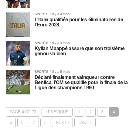
SPORTS
Il y a 4 mois
L’Italie qualifiée pour les éliminatoires de
l’Euro 2028
SPORTS
Il y a 4 mois
Kylian Mbappé assure que son troisième
genou va bien
SPORTS
Il y a 5 mois
Déclaré finalement vainqueur contre
Benfica, l’OM se qualifie pour la finale de la
Ligue des champions 1990
PAGE 4 OF 73
‹ PREVIOUS
1
2
3
4
5
6
7
8
NEXT ›
LAST »