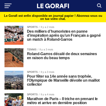
Le Gorafi est enfin disponible en journal papier !
Abonnez-vous ou
on tue votre chat.
SPORTS
Il y a 2 mois
Des milliers d’humoristes en panne
d’inspiration après qu’un Français a gagné
un match à Roland-Garros
TENNIS
Il y a 3 mois
Roland-Garros décalé de deux semaines
en raison du beau temps
SPORTS
Il y a 3 mois
Pour fêter sa 14e année sans trophée,
l’Olympique de Marseille dévoile un maillot
collector
SPORTS
Il y a 4 mois
Marathon de Paris – Il triche en prenant le
métro et arrive en dernière position