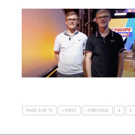
PAGE 8 OF 73
« FIRST
‹ PREVIOUS
4
5