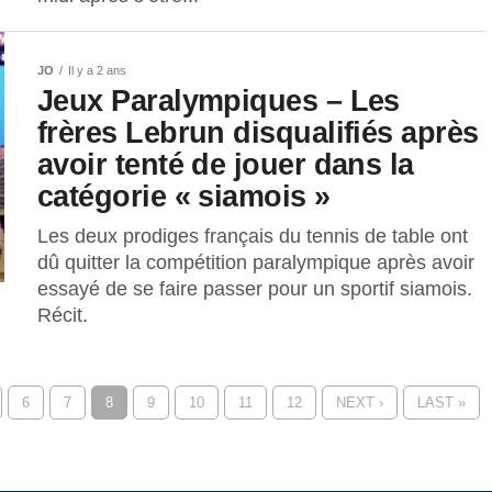
JO
Il y a 2 ans
Jeux Paralympiques – Les
frères Lebrun disqualifiés après
avoir tenté de jouer dans la
catégorie « siamois »
Les deux prodiges français du tennis de table ont
dû quitter la compétition paralympique après avoir
essayé de se faire passer pour un sportif siamois.
Récit.
6
7
8
9
10
11
12
NEXT ›
LAST »