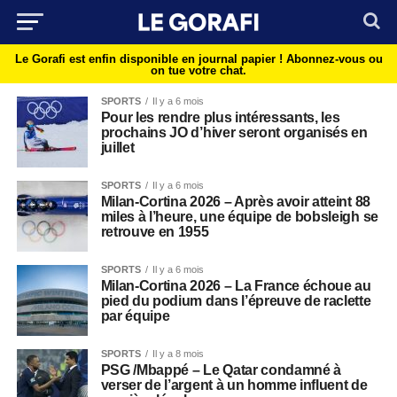
Le Gorafi est enfin disponible en journal papier !
Abonnez-vous ou
on tue votre chat.
SPORTS
Il y a 6 mois
Pour les rendre plus intéressants, les
prochains JO d’hiver seront organisés en
juillet
SPORTS
Il y a 6 mois
Milan-Cortina 2026 – Après avoir atteint 88
miles à l’heure, une équipe de bobsleigh se
retrouve en 1955
SPORTS
Il y a 6 mois
Milan-Cortina 2026 – La France échoue au
pied du podium dans l’épreuve de raclette
par équipe
SPORTS
Il y a 8 mois
PSG /Mbappé – Le Qatar condamné à
verser de l’argent à un homme influent de