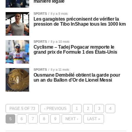
manière légale
SPORTS
Il y a 9 mois
Les garagistes préconisent de vérifier la
pression de Tibo InShape tous les 1000 km
SPORTS
Il y a 10 mois
Cyclisme – Tadej Pogacar remporte le
grand prix de Formule 1 des États-Unis
SPORTS
Il y a 11 mois
Ousmane Dembélé obtient la garde pour
un an du Ballon d’Or de Lionel Messi
PAGE 5 OF 73
‹ PREVIOUS
1
2
3
4
5
6
7
8
9
NEXT ›
LAST »