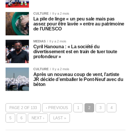
CULTURE
Il y a 2 mois
La pile de linge « un peu sale mais pas
assez pour être lavée » entre au patrimoine
de l’UNESCO
MEDIAS
Il y a 2 mois
Cyril Hanouna : « La société du
divertissement est en train de tuer toute
profondeur »
CULTURE
Il y a 2 mois
Après un nouveau coup de vent, l’artiste
JR décide d’emballer le Pont-Neuf avec du
béton
PAGE 2 OF 133
‹ PREVIOUS
1
2
3
4
5
6
NEXT ›
LAST »