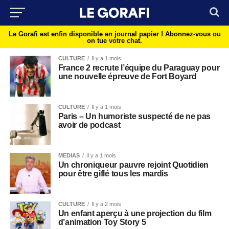
Le Gorafi est enfin disponible en journal papier !
Abonnez-vous ou
on tue votre chat.
CULTURE
Il y a 1 mois
France 2 recrute l’équipe du Paraguay pour
une nouvelle épreuve de Fort Boyard
CULTURE
Il y a 1 mois
Paris – Un humoriste suspecté de ne pas
avoir de podcast
MEDIAS
Il y a 1 mois
Un chroniqueur pauvre rejoint Quotidien
pour être giflé tous les mardis
CULTURE
Il y a 2 mois
Un enfant aperçu à une projection du film
d’animation Toy Story 5