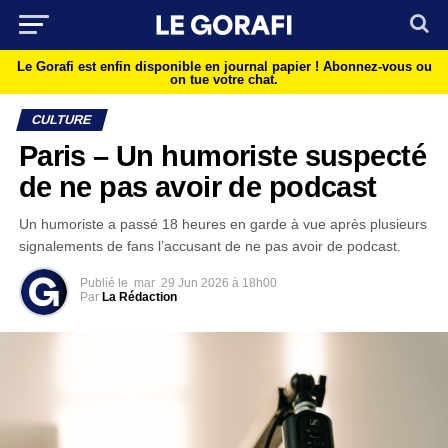
Le Gorafi est enfin disponible en journal papier !
Abonnez-vous ou
on tue votre chat.
CULTURE
Paris – Un humoriste suspecté
de ne pas avoir de podcast
Un humoriste a passé 18 heures en garde à vue après plusieurs
signalements de fans l’accusant de ne pas avoir de podcast.
Publié le
mar
29 Jun 2026 à 18h00
Par
La Rédaction