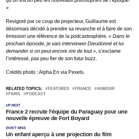
qu’on est un peu les nouveaux philosophes de l’époque.
»
Revigoré par ce coup de projecteur, Guillaume est
désormais décidé à prendre sa revanche et à faire de son
émission une référence de la podcastosphère.
« Dans le
prochain épisode, je vais interviewer Dieudonné et lui
demander si on peut encore rire de tout »
, s’exclame
l’intéressé, pas peu fier de son futur buzz.
Crédits photo : Alpha En via Pexels.
RELATED TOPICS:
FEATURED
FRANCE
HUMOUR
PARIS
PODCAST
UP NEXT
France 2 recrute l’équipe du Paraguay pour une
nouvelle épreuve de Fort Boyard
DON'T MISS
Un enfant aperçu à une projection du film