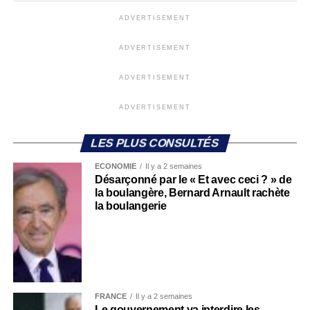
ADVERTISEMENT
ADVERTISEMENT
ADVERTISEMENT
ADVERTISEMENT
LES PLUS CONSULTÉS
ECONOMIE
Il y a 2 semaines
Désarçonné par le « Et avec ceci ? » de
la boulangère, Bernard Arnault rachète
la boulangerie
FRANCE
Il y a 2 semaines
Le gouvernement va interdire les