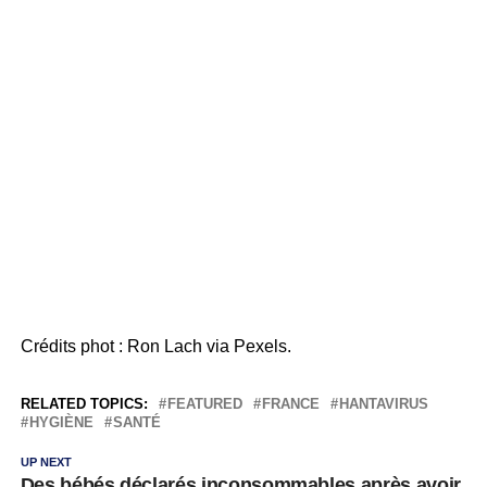
Crédits phot : Ron Lach via Pexels.
RELATED TOPICS:
FEATURED
FRANCE
HANTAVIRUS
HYGIÈNE
SANTÉ
UP NEXT
Des bébés déclarés inconsommables après avoir