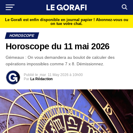
Le Gorafi est enfin disponible en journal papier !
Abonnez-vous ou
on tue votre chat.
HOROSCOPE
Horoscope du 11 mai 2026
Gémeaux : On vous demandera au boulot de calculer des
opérations impossibles comme 7 x 8. Démissionnez.
Publié le
mar
11 May 2026 à 10h00
Par
La Rédaction