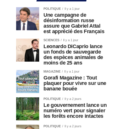
POLITIQUE
Il y a 1 jour
Une campagne de
désinformation russe
assure que Gabriel Attal
est apprécié des Français
SCIENCES
Il y a 1 jour
Leonardo DiCaprio lance
un fonds de sauvegarde
des espèces animales de
moins de 25 ans
MAGAZINE
Il y a 1 jour
Gorafi Magazine : Tout
plaquer pour vivre sur une
banane bouée
POLITIQUE
Il y a 2 jours
Le gouvernement lance un
numéro vert pour signaler
les forêts encore intactes
POLITIQUE
Il y a 2 jours