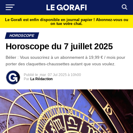
Le Gorafi est enfin disponible en journal papier !
Abonnez-vous ou
on tue votre chat.
HOROSCOPE
Horoscope du 7 juillet 2025
Bélier : Vous souscrirez à un abonnement à 19,99 € / mois pour
porter des claquettes-chaussettes autant que vous voulez.
Publié le
mar
07 Jul 2025 à 10h00
Par
La Rédaction