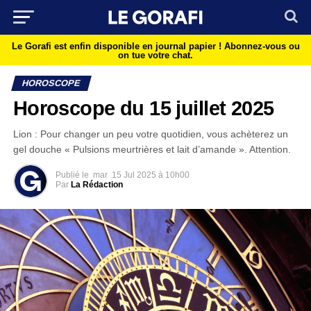
Le Gorafi est enfin disponible en journal papier !
Abonnez-vous ou
on tue votre chat.
HOROSCOPE
Horoscope du 15 juillet 2025
Lion : Pour changer un peu votre quotidien, vous achèterez un
gel douche « Pulsions meurtrières et lait d’amande ». Attention.
Publié le
mar
15 Jul 2025 à 10h00
Par
La Rédaction