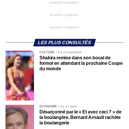
ADVERTISEMENT
ADVERTISEMENT
ADVERTISEMENT
LES PLUS CONSULTÉS
CULTURE
Il y a 2 semaines
Shakira remise dans son bocal de
formol en attendant la prochaine Coupe
du monde
ECONOMIE
Il y a 7 jours
Désarçonné par le « Et avec ceci ? » de
la boulangère, Bernard Arnault rachète
la boulangerie