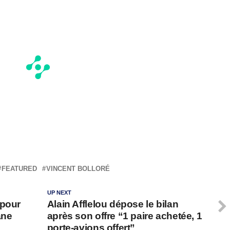
FEATURED
VINCENT BOLLORÉ
UP NEXT
 pour
Alain Afflelou dépose le bilan
ane
après son offre “1 paire achetée, 1
porte-avions offert”