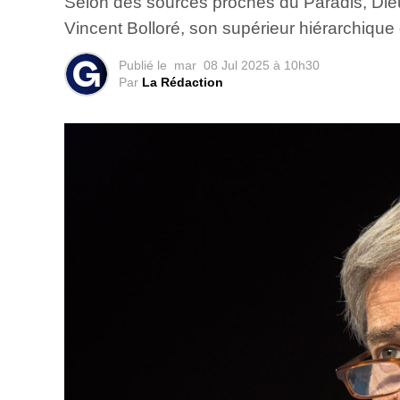
Selon des sources proches du Paradis, Dieu 
Vincent Bolloré, son supérieur hiérarchique
Publié le
mar
08 Jul 2025 à 10h30
Par
La Rédaction