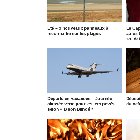
Été – 5 nouveaux panneaux à
Le Cap
reconnaître sur les plages
après 
solida
Départs en vacances – Journée
Décept
classée verte pour les jets privés
du caf
selon « Bison Blindé »