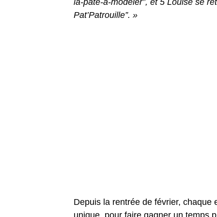
la-pâte-à-modeler”, et 5 Louise se re
Pat’Patrouille”. »
Depuis la rentrée de février, chaque
unique, pour faire gagner un temps 