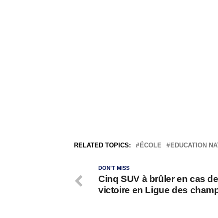
RELATED TOPICS:
ÉCOLE
EDUCATION NA
DON'T MISS
Cinq SUV à brûler en cas d
victoire en Ligue des cham