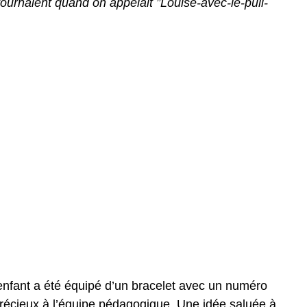
tournaient quand on appelait ”Louise-avec-le-pull-
 enfant a été équipé d’un bracelet avec un numéro
précieux à l’équipe pédagogique. Une idée saluée à