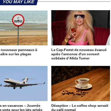
YOU MAY LIKE
5 nouveaux panneaux à
Le Cap-Ferret de nouveau évacué
aître sur les plages
après l’annonce d’un concert
solidaire d’Afida Turner
s en vacances – Journée
Déception – Le coffee shop servait
 verte pour les jets privés
du café normal