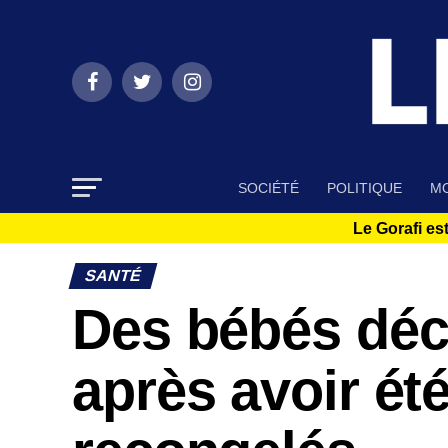
SOCIÉTÉ
POLITIQUE
MO
Le Gorafi est
SANTÉ
Des bébés dé
après avoir ét