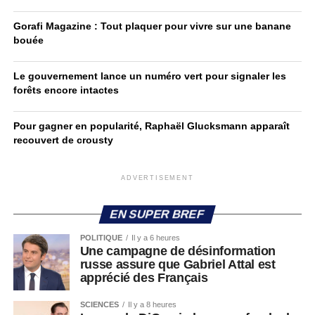
Gorafi Magazine : Tout plaquer pour vivre sur une banane
bouée
Le gouvernement lance un numéro vert pour signaler les
forêts encore intactes
Pour gagner en popularité, Raphaël Glucksmann apparaît
recouvert de crousty
ADVERTISEMENT
EN SUPER BREF
POLITIQUE
Il y a 6 heures
Une campagne de désinformation
russe assure que Gabriel Attal est
apprécié des Français
SCIENCES
Il y a 8 heures