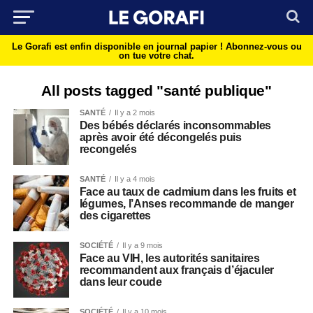
Le Gorafi est enfin disponible en journal papier !
Abonnez-vous ou
on tue votre chat.
All posts tagged "santé publique"
SANTÉ
Il y a 2 mois
Des bébés déclarés inconsommables
après avoir été décongelés puis
recongelés
SANTÉ
Il y a 4 mois
Face au taux de cadmium dans les fruits et
légumes, l’Anses recommande de manger
des cigarettes
SOCIÉTÉ
Il y a 9 mois
Face au VIH, les autorités sanitaires
recommandent aux français d’éjaculer
dans leur coude
SOCIÉTÉ
Il y a 10 mois