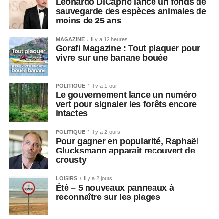
Leonardo DiCaprio lance un fonds de
sauvegarde des espèces animales de
moins de 25 ans
MAGAZINE
Il y a 12 heures
Gorafi Magazine : Tout plaquer pour
vivre sur une banane bouée
POLITIQUE
Il y a 1 jour
Le gouvernement lance un numéro
vert pour signaler les forêts encore
intactes
POLITIQUE
Il y a 2 jours
Pour gagner en popularité, Raphaël
Glucksmann apparaît recouvert de
crousty
LOISIRS
Il y a 2 jours
Été – 5 nouveaux panneaux à
reconnaître sur les plages