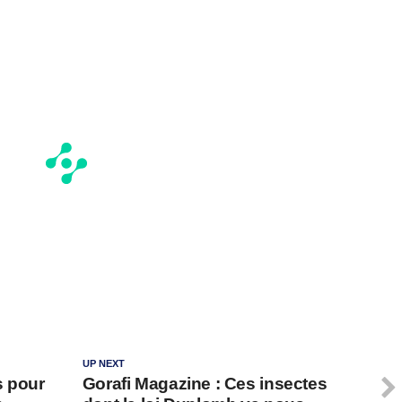
UP NEXT
s pour
Gorafi Magazine : Ces insectes