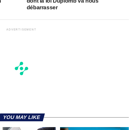
n
dont la loi Duplomb va nous
débarrasser
ADVERTISEMENT
YOU MAY LIKE