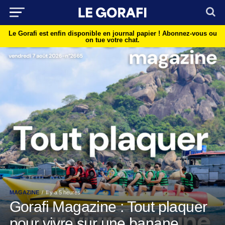
Le Gorafi est enfin disponible en journal papier !
Abonnez-vous ou
on tue votre chat.
MAGAZINE
Il y a 5 heures
Gorafi Magazine : Tout plaquer
pour vivre sur une banane