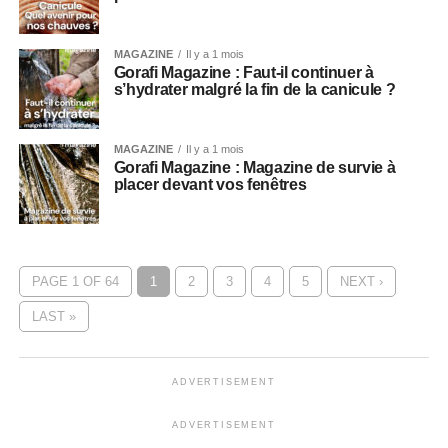
MAGAZINE
Il y a 1 mois
Gorafi Magazine : Faut-il continuer à
s’hydrater malgré la fin de la canicule ?
MAGAZINE
Il y a 1 mois
Gorafi Magazine : Magazine de survie à
placer devant vos fenêtres
PAGE 1 OF 64
1
2
3
4
5
NEXT ›
LAST »
ADVERTISEMENT
ADVERTISEMENT