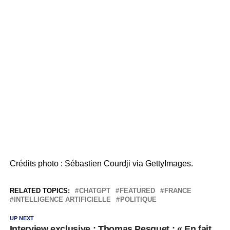
Crédits photo : Sébastien Courdji via GettyImages.
RELATED TOPICS:
CHATGPT
FEATURED
FRANCE
INTELLIGENCE ARTIFICIELLE
POLITIQUE
UP NEXT
Interview exclusive : Thomas Pesquet : « En fait,