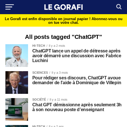
Le Gorafi est enfin disponible en journal papier !
Abonnez-vous ou
on tue votre chat.
All posts tagged "ChatGPT"
HI-TECH
Il y a 2 mois
ChatGPT lance un appel de détresse après
avoir démarré une discussion avec Fabrice
Luchini
SCIENCES
Il y a 3 mois
Pour rédiger ses discours, ChatGPT avoue
demander de l’aide à Dominique de Villepin
SOCIÉTÉ
Il y a 11 mois
Chat GPT démissionne après seulement 3h
à son nouveau poste d’enseignant
HI-TECH
Il y a 2 ans