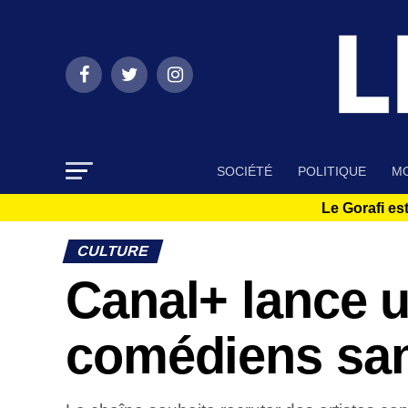
SOCIÉTÉ
POLITIQUE
MO
Le Gorafi est
CULTURE
Canal+ lance u
comédiens san