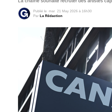
La chaîne souhaite recruter des artistes ca
Publié le
mar
21 May 2026 à 16h30
Par
La Rédaction