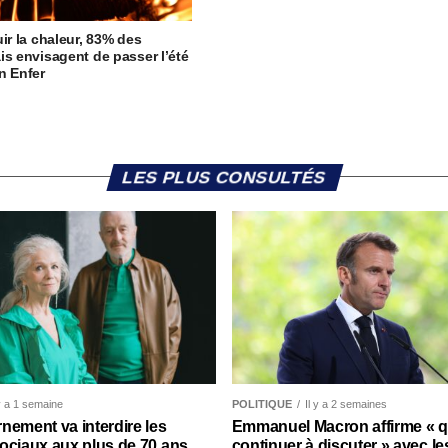
uir la chaleur, 83% des
is envisagent de passer l’été
n Enfer
LES PLUS CONSULTÉS
 y a 1 semaine
POLITIQUE
Il y a 2 semaines
nement va interdire les
Emmanuel Macron affirme « qu’
ociaux aux plus de 70 ans
continuer à discuter » avec le