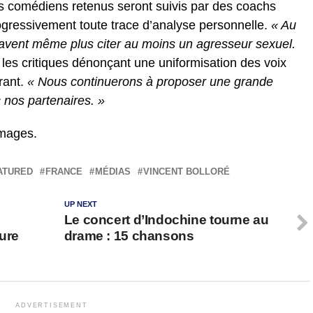
comédiens retenus seront suivis par des coachs
ogressivement toute trace d’analyse personnelle.
« Au
savent même plus citer au moins un agresseur sexuel.
 les critiques dénonçant une uniformisation des voix
rant.
« Nous continuerons à proposer une grande
 nos partenaires. »
Images.
ATURED
FRANCE
MÉDIAS
VINCENT BOLLORÉ
UP NEXT
Le concert d’Indochine tourne au
lure
drame : 15 chansons
ADVERTISEMENT