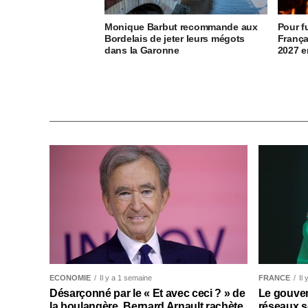
Monique Barbut recommande aux
Pour f
Bordelais de jeter leurs mégots
França
dans la Garonne
2027 e
ECONOMIE
Il y a 1 semaine
FRANCE
Il
Désarçonné par le « Et avec ceci ? » de
Le gouver
la boulangère, Bernard Arnault rachète
réseaux s