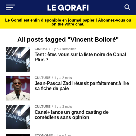
Le Gorafi est enfin disponible en journal papier !
Abonnez-vous ou
on tue votre chat.
All posts tagged "Vincent Bolloré"
CINÉMA
Il y a 4 semaines
Test : êtes-vous sur la liste noire de Canal
Plus ?
CULTURE
Il y a 2 mois
Jean-Pascal Zadi réussit parfaitement à lire
sa fiche de paie
CULTURE
Il y a 3 mois
Canal+ lance un grand casting de
comédiens sans opinion
ECONOMIE
Il y a 1 an