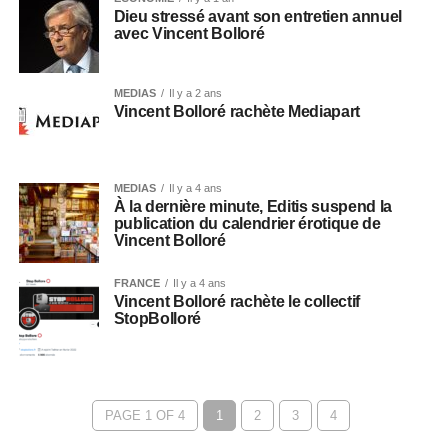
Dieu stressé avant son entretien annuel
avec Vincent Bolloré
MEDIAS
Il y a 2 ans
Vincent Bolloré rachète Mediapart
MEDIAS
Il y a 4 ans
À la dernière minute, Editis suspend la
publication du calendrier érotique de
Vincent Bolloré
FRANCE
Il y a 4 ans
Vincent Bolloré rachète le collectif
StopBolloré
PAGE 1 OF 4
1
2
3
4