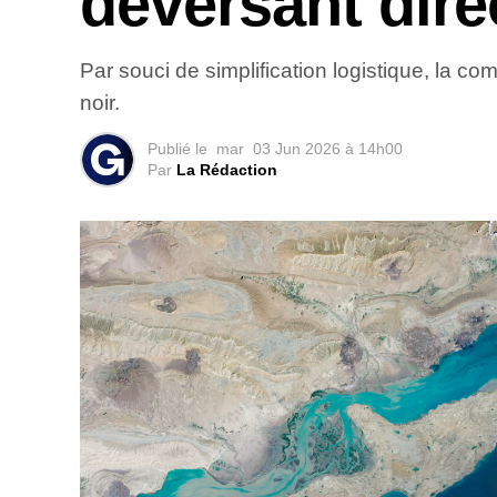
déversant dir
Par souci de simplification logistique, la c
noir.
Publié le
mar
03 Jun 2026 à 14h00
Par
La Rédaction