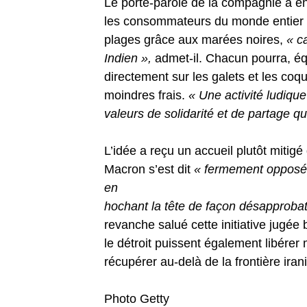
Le porte-parole de la compagnie a ens
les consommateurs du monde entier d
plages grâce aux marées noires,
« c
Indien »,
admet-il. Chacun pourra, équ
directement sur les galets et les coqu
moindres frais.
« Une activité ludiqu
valeurs de solidarité et de partage qu
L’idée a reçu un accueil plutôt miti
Macron s’est dit
« fermement opposé
en
hochant la tête de façon désapprobat
revanche salué cette initiative jugée
le détroit puissent également libérer 
récupérer au-delà de la frontière ir
Photo Getty