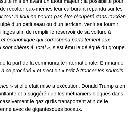
uite mis en avant un atout majeur : la possibilité pour
e récolter eux-mêmes leur carburant répandu sur les
ar tout le fioul ne pourra pas être récupéré dans l’Océan
ipé d’un petit seau ou d’un jerrican, venir se fournir
illages afin de remplir le réservoir de sa voiture à
e et économique qui correspond parfaitement aux
i sont chères à Total »
, s’est ému le délégué du groupe.
gé de la part de la communauté internationale. Emmanuel
 à ce procédé »
et s’est dit «
prêt à froncer les sourcils
rice »
si elle était mise à exécution. Donald Trump a en
 brillante et a suggéré que les méthaniers bloqués dans
massivement le gaz qu’ils transportent afin de le
anienne avec de gigantesques bocaux.