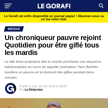
Le Gorafi est enfin disponible en journal papier !
Abonnez-vous ou
on tue votre chat.
MEDIAS
Un chroniqueur pauvre rejoint
Quotidien pour être giflé tous
les mardis
Le talk show proposera dès la rentrée prochaine une séquence
hebdomadaire au cours de laquelle l’animateur Yann Barthès
insultera un pauvre en lui donnant des gifles pendant deux
minutes.
Publié le
mar
26 Jun 2026 à 10h00
Par
La Rédaction