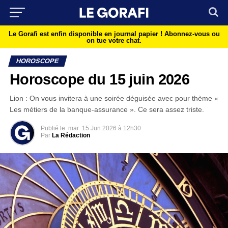
Le Gorafi est enfin disponible en journal papier !
Abonnez-vous ou
on tue votre chat.
HOROSCOPE
Horoscope du 15 juin 2026
Lion : On vous invitera à une soirée déguisée avec pour thème «
Les métiers de la banque-assurance ». Ce sera assez triste.
Publié le
mar
15 Jun 2026 à 12h30
Par
La Rédaction