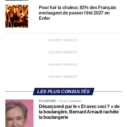
Pour fuir la chaleur, 83% des Français
envisagent de passer l’été 2027 en
Enfer
ADVERTISEMENT
ADVERTISEMENT
ADVERTISEMENT
ADVERTISEMENT
LES PLUS CONSULTÉS
ECONOMIE
Il y a 1 semaine
Désarçonné par le « Et avec ceci ? » de
la boulangère, Bernard Arnault rachète
la boulangerie