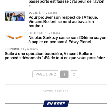
passeports est fausse : j’ai peur de l’avion
»
SOCIÉTÉ
Il y a 8 ans
Pour prouver son respect de l’Afrique,
Vincent Bolloré se rend au travail en
boubou
POLITIQUE
Il y a 8 ans
Nicolas Sarkozy casse son 234ème crayon
à papier en pensant à Edwy Plenel
ECONOMIE
Il y a 10 ans
Suite à une opération boursière, Vincent Bolloré
possède désormais 14% de tout ce que vous possédez
PAGE 1 OF 2
1
2
ADVERTISEMENT
EN BREF