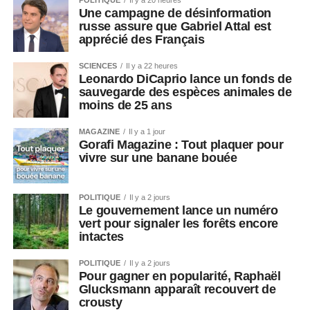
POLITIQUE
Il y a 20 heures
Une campagne de désinformation
russe assure que Gabriel Attal est
apprécié des Français
SCIENCES
Il y a 22 heures
Leonardo DiCaprio lance un fonds de
sauvegarde des espèces animales de
moins de 25 ans
MAGAZINE
Il y a 1 jour
Gorafi Magazine : Tout plaquer pour
vivre sur une banane bouée
POLITIQUE
Il y a 2 jours
Le gouvernement lance un numéro
vert pour signaler les forêts encore
intactes
POLITIQUE
Il y a 2 jours
Pour gagner en popularité, Raphaël
Glucksmann apparaît recouvert de
crousty