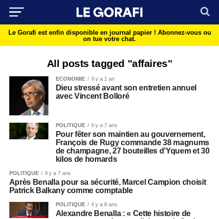
Le Gorafi est enfin disponible en journal papier !
Abonnez-vous ou
on tue votre chat.
All posts tagged "affaires"
ECONOMIE
Il y a 1 an
Dieu stressé avant son entretien annuel
avec Vincent Bolloré
POLITIQUE
Il y a 7 ans
Pour fêter son maintien au gouvernement,
François de Rugy commande 38 magnums
de champagne, 27 bouteilles d’Yquem et 30
kilos de homards
POLITIQUE
Il y a 7 ans
Après Benalla pour sa sécurité, Marcel Campion choisit
Patrick Balkany comme comptable
POLITIQUE
Il y a 8 ans
Alexandre Benalla : « Cette histoire de