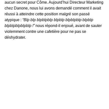
aucun secret pour Côme. Aujourd’hui Directeur Marketing
chez Danone, nous lui avons demandé comment il avait
réussi à atteindre cette position malgré son passé
atypique :
“Blp blp blpblpblp blpblp blpblpblp blpblp
blpblpblpblpblp !”
nous répond-il enjoué, avant de sauter
violemment contre une cafetière pour ne pas se
déshydrater.