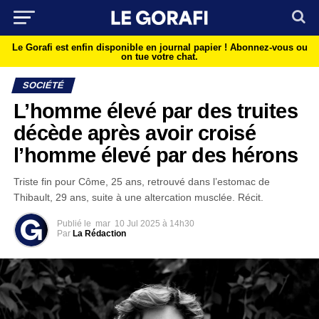
Le Gorafi est enfin disponible en journal papier !
Abonnez-vous ou
on tue votre chat.
SOCIÉTÉ
L’homme élevé par des truites
décède après avoir croisé
l’homme élevé par des hérons
Triste fin pour Côme, 25 ans, retrouvé dans l’estomac de
Thibault, 29 ans, suite à une altercation musclée. Récit.
Publié le
mar
10 Jul 2025 à 14h30
Par
La Rédaction