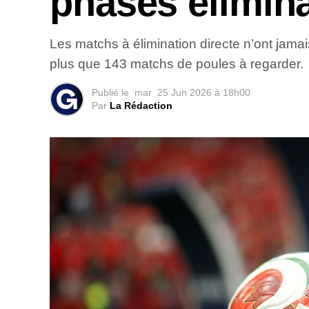
phases élimina
Les matchs à élimination directe n’ont jama
plus que 143 matchs de poules à regarder.
Publié le
mar
25 Jun 2026 à 18h00
Par
La Rédaction