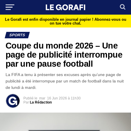
Le Gorafi est enfin disponible en journal papier !
Abonnez-vous ou
on tue votre chat.
SPORTS
Coupe du monde 2026 – Une
page de publicité interrompue
par une pause football
La FIFA a tenu à présenter ses excuses après qu’une page de
publicité a été interrompue par un match de football dans la nuit
de lundi à mardi.
Publié le
mar
16 Jun 2026 à 11h30
Par
La Rédaction