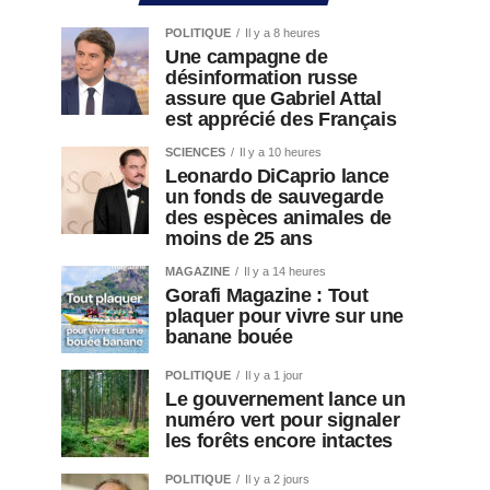
POLITIQUE
Il y a 8 heures
Une campagne de
désinformation russe
assure que Gabriel Attal
est apprécié des Français
SCIENCES
Il y a 10 heures
Leonardo DiCaprio lance
un fonds de sauvegarde
des espèces animales de
moins de 25 ans
MAGAZINE
Il y a 14 heures
Gorafi Magazine : Tout
plaquer pour vivre sur une
banane bouée
POLITIQUE
Il y a 1 jour
Le gouvernement lance un
numéro vert pour signaler
les forêts encore intactes
POLITIQUE
Il y a 2 jours