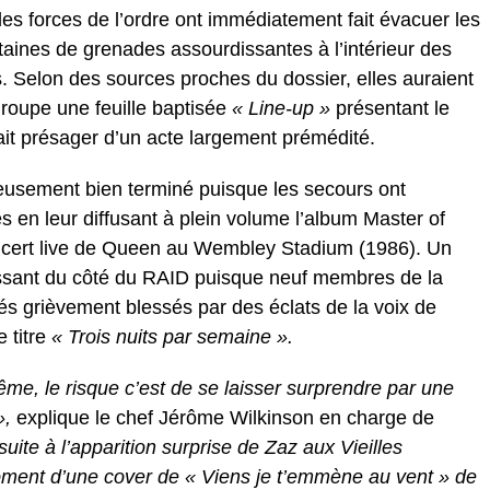
es forces de l’ordre ont immédiatement fait évacuer les
taines de grenades assourdissantes à l’intérieur des
s. Selon des sources proches du dossier, elles auraient
roupe une feuille baptisée
« Line-up »
présentant le
it présager d’un acte largement prémédité.
reusement bien terminé puisque les secours ont
s en leur diffusant à plein volume l’album Master of
oncert live de Queen au Wembley Stadium (1986). Un
ssant du côté du RAID puisque neuf membres de la
vés grièvement blessés par des éclats de la voix de
e titre
« Trois nuits par semaine ».
e, le risque c’est de se laisser surprendre par une
»,
explique le chef Jérôme Wilkinson en charge de
 suite à l’apparition surprise de Zaz aux Vieilles
ment d’une cover de « Viens je t’emmène au vent » de