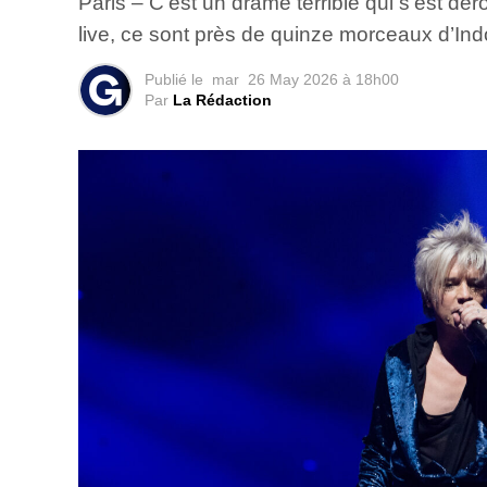
Paris – C’est un drame terrible qui s’est dé
live, ce sont près de quinze morceaux d’Ind
Publié le
mar
26 May 2026 à 18h00
Par
La Rédaction