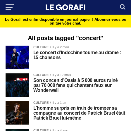
Le Gorafi est enfin disponible en journal papier !
Abonnez-vous ou
on tue votre chat.
All posts tagged "concert"
CULTURE
Il y a 2 mois
Le concert d’Indochine tourne au drame :
15 chansons
CULTURE
Il y a 12 mois
Son concert d’Oasis à 5 000 euros ruiné
par 70 000 fans qui chantent faux sur
Wonderwall
CULTURE
Il y a 1 an
L’homme surpris en train de tromper sa
compagne au concert de Patrick Bruel était
Patrick Bruel lui-même
CULTURE
Il y a 4 ans