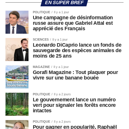
EN SUPER BREF
POLITIQUE
Il y a 1 jour
Une campagne de désinformation
russe assure que Gabriel Attal est
apprécié des Français
SCIENCES
Il y a 1 jour
Leonardo DiCaprio lance un fonds de
sauvegarde des espèces animales de
moins de 25 ans
MAGAZINE
Il y a 1 jour
Gorafi Magazine : Tout plaquer pour
vivre sur une banane bouée
POLITIQUE
Il y a 2 jours
Le gouvernement lance un numéro
vert pour signaler les forêts encore
intactes
POLITIQUE
Il y a 2 jours
Pour gagner en popularité, Raphaël