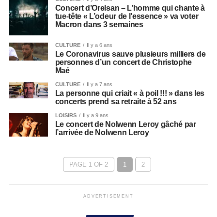
Concert d’Orelsan – L’homme qui chante à
tue-tête « L’odeur de l’essence » va voter
Macron dans 3 semaines
CULTURE
Il y a 6 ans
Le Coronavirus sauve plusieurs milliers de
personnes d’un concert de Christophe
Maé
CULTURE
Il y a 7 ans
La personne qui criait « à poil !!! » dans les
concerts prend sa retraite à 52 ans
LOISIRS
Il y a 9 ans
Le concert de Nolwenn Leroy gâché par
l’arrivée de Nolwenn Leroy
PAGE 1 OF 2
1
2
ADVERTISEMENT