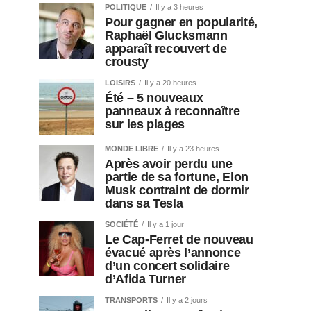
POLITIQUE
Il y a 3 heures
Pour gagner en popularité,
Raphaël Glucksmann
apparaît recouvert de
crousty
LOISIRS
Il y a 20 heures
Été – 5 nouveaux
panneaux à reconnaître
sur les plages
MONDE LIBRE
Il y a 23 heures
Après avoir perdu une
partie de sa fortune, Elon
Musk contraint de dormir
dans sa Tesla
SOCIÉTÉ
Il y a 1 jour
Le Cap-Ferret de nouveau
évacué après l’annonce
d’un concert solidaire
d’Afida Turner
TRANSPORTS
Il y a 2 jours