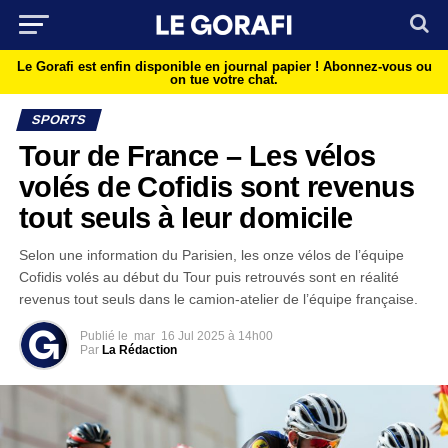
Le Gorafi est enfin disponible en journal papier !
Abonnez-vous ou
on tue votre chat.
SPORTS
Tour de France – Les vélos
volés de Cofidis sont revenus
tout seuls à leur domicile
Selon une information du Parisien, les onze vélos de l’équipe
Cofidis volés au début du Tour puis retrouvés sont en réalité
revenus tout seuls dans le camion-atelier de l’équipe française.
Publié le
mar
16 Jul 2025 à 14h00
Par
La Rédaction