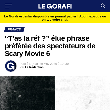
Le Gorafi est enfin disponible en journal papier !
Abonnez-vous ou
on tue votre chat.
FRANCE
“T’as la réf ?” élue phrase
préférée des spectateurs de
Scary Movie 6
Publié le
mar
29 May 2026 à 10h30
Par
La Rédaction