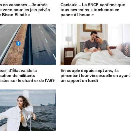
s en vacances – Journée
Canicule – La SNCF confirme que
 verte pour les jets privés
tous ses trains « tomberont en
« Bison Blindé »
panne à l’heure »
eil d’État valide la
En couple depuis sept ans, ils
sation de militants
pimentent leur vie sexuelle en ayant
istes sur le chantier de l’A69
un rapport un lundi