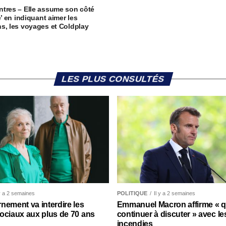
tres – Elle assume son côté
e’ en indiquant aimer les
s, les voyages et Coldplay
LES PLUS CONSULTÉS
 y a 2 semaines
POLITIQUE
Il y a 2 semaines
nement va interdire les
Emmanuel Macron affirme « qu’
ociaux aux plus de 70 ans
continuer à discuter » avec le
incendies