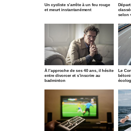
Un cycliste s’arrête à un feu rouge
Départ
et meurt instantanément
classée
selon 
À l’approche de ses 40 ans, il hésite
Le Cons
entre divorcer et s’inscrire au
bétoni
badminton
écolog