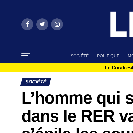
SOCIÉTÉ
POLITIQUE
MO
Le Gorafi est
SOCIÉTÉ
L’homme qui s
dans le RER v