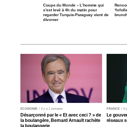
Coupe du Monde – L’homme qui
Rencon
s’est levé à 4h du matin pour
‘fofoll
regarder Turquie-Paraguay vient de
brunch
divorcer
ECONOMIE
Il y a 1 semaine
FRANCE
Il
Désarçonné par le « Et avec ceci ? » de
Le gouver
la boulangère, Bernard Arnault rachète
réseaux s
la boulangerie