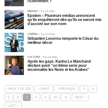
l’Eurovision ?
MEDIAS
Il y a 5 mois
Epstein – Plusieurs médias annoncent
qu’ils enquêteront dès qu’ils se seront mis
d’accord sur son nom
CINÉMA
Il y a 5 mois
Sébastien Lecornu remporte le César du
meilleur décor
CULTURE
Il y a 6 mois
Après les gays, Karine Le Marchand
déclare avoir “un 6ème sens pour
reconnaître les Noirs et les Arabes”
PAGE 7 OF 133
« FIRST
‹ PREVIOUS
3
4
5
6
7
8
9
10
11
NEXT ›
LAST »