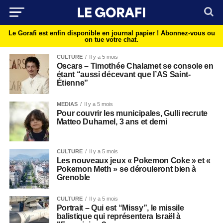
Le Gorafi est enfin disponible en journal papier !
Abonnez-vous ou
on tue votre chat.
CULTURE
Il y a 5 mois
Oscars – Timothée Chalamet se console en
étant “aussi décevant que l’AS Saint-
Étienne”
MEDIAS
Il y a 5 mois
Pour couvrir les municipales, Gulli recrute
Matteo Duhamel, 3 ans et demi
CULTURE
Il y a 5 mois
Les nouveaux jeux « Pokemon Coke » et «
Pokemon Meth » se dérouleront bien à
Grenoble
CULTURE
Il y a 5 mois
Portrait – Qui est “Missy”, le missile
balistique qui représentera Israël à