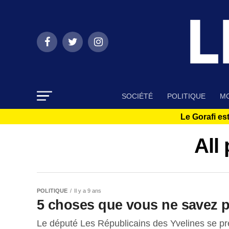
SOCIÉTÉ
POLITIQUE
MO
Le Gorafi est
All
POLITIQUE
Il y a 9 ans
5 choses que vous ne savez p
Le député Les Républicains des Yvelines se prés