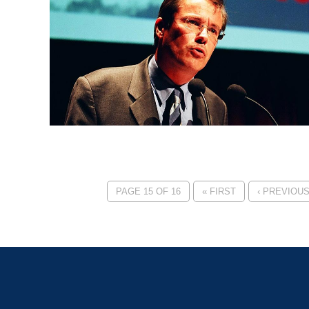
PAGE 15 OF 16
« FIRST
‹ PREVIOU