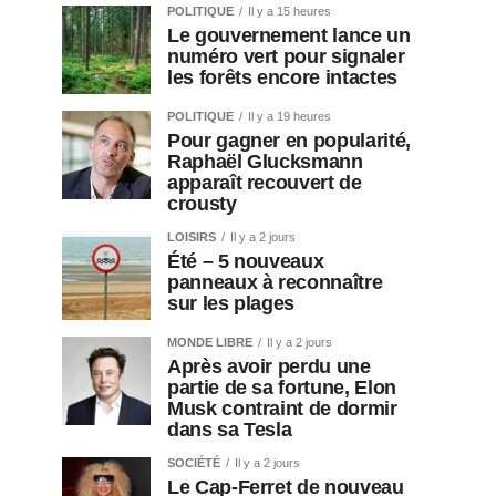
POLITIQUE
Il y a 15 heures
Le gouvernement lance un
numéro vert pour signaler
les forêts encore intactes
POLITIQUE
Il y a 19 heures
Pour gagner en popularité,
Raphaël Glucksmann
apparaît recouvert de
crousty
LOISIRS
Il y a 2 jours
Été – 5 nouveaux
panneaux à reconnaître
sur les plages
MONDE LIBRE
Il y a 2 jours
Après avoir perdu une
partie de sa fortune, Elon
Musk contraint de dormir
dans sa Tesla
SOCIÉTÉ
Il y a 2 jours
Le Cap-Ferret de nouveau