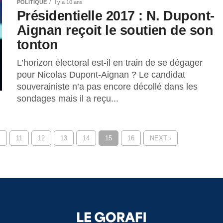
POLITIQUE
Il y a 10 ans
Présidentielle 2017 : N. Dupont-
Aignan reçoit le soutien de son
tonton
L’horizon électoral est-il en train de se dégager
pour Nicolas Dupont-Aignan ? Le candidat
souverainiste n’a pas encore décollé dans les
sondages mais il a reçu...
S
11
12
13
14
15
16
NEXT ›